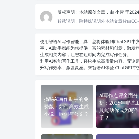
版权声明：
本站原创文章，由
小智
于202
转载说明：
除特殊说明外本站文章皆由CC-
使用智语
AI写作
智能工具，您将体验到ChatGP
事，AI助手都能为您提供丰富的素材和创意，激发
生成相关内容，让您在短时间内完成写作任务。
利用AI智能写作工具，轻松生成高质量内容。无论是
升写作效率，激发灵感。来智语AI体验
ChatGPT
ai写作点评全面分
揭秘AI写作助手的免
析：2025年哪些
费版：如何高效生成
具能助你成为写作
小说、歌词与公文？
手？