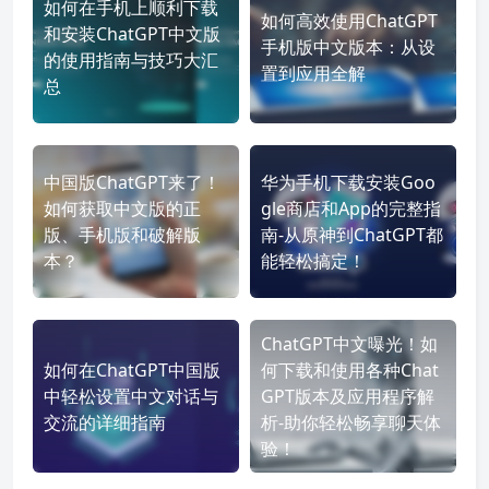
如何在手机上顺利下载
如何高效使用ChatGPT
和安装ChatGPT中文版
手机版中文版本：从设
的使用指南与技巧大汇
置到应用全解
总
中国版ChatGPT来了！
华为手机下载安装Goo
如何获取中文版的正
gle商店和App的完整指
版、手机版和破解版
南-从原神到ChatGPT都
本？
能轻松搞定！
ChatGPT中文曝光！如
如何在ChatGPT中国版
何下载和使用各种Chat
中轻松设置中文对话与
GPT版本及应用程序解
交流的详细指南
析-助你轻松畅享聊天体
验！