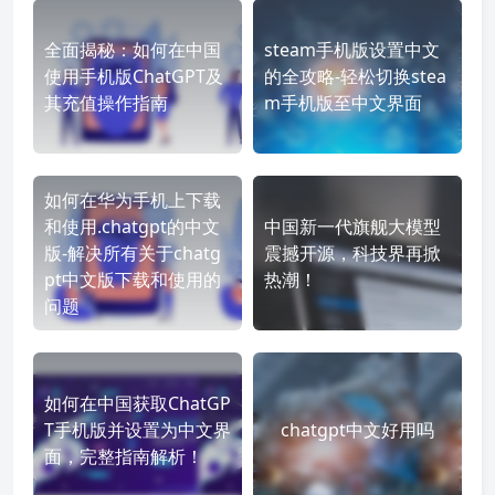
全面揭秘：如何在中国
steam手机版设置中文
使用手机版ChatGPT及
的全攻略-轻松切换stea
其充值操作指南
m手机版至中文界面
如何在华为手机上下载
和使用.chatgpt的中文
中国新一代旗舰大模型
版-解决所有关于chatg
震撼开源，科技界再掀
pt中文版下载和使用的
热潮！
问题
如何在中国获取ChatGP
T手机版并设置为中文界
chatgpt中文好用吗
面，完整指南解析！