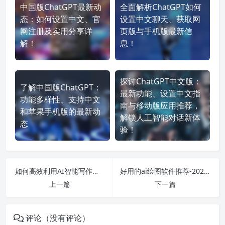
中国版ChatGPT最新动
全面解析ChatGPT如何
态：如何设置中文、官
设置中文聊天、获取网
网注册及实用分享详
页版与手机版最新信
解！
息！
探讨ChatGPT中文版：
了解中国版ChatGPT：
最新功能、设置中文指
功能多样性、支持中文
南与移动版应用推荐，
和苹果手机版的最新动
解锁人工智能对话新体
态
验！
如何高效利用AI智能写作工具？- 探索AI智能写作机器人的使用技巧与下载指南！
好用的ai绘图软件推荐-2023年值得一试的几款免费ai工具APP
上一篇
下一篇
评论（没有评论）