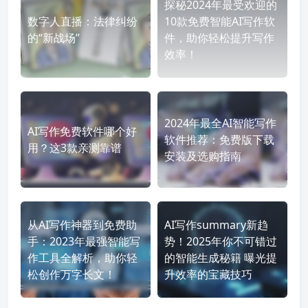
探秘2024年最受欢迎的
数字人直播：法律纠纷
10款免费智能AI写作软
的“新战场”
件，助你轻松提升写作
效率！
2024年最全AI智能写作
AI写作免费软件哪个好
软件推荐：免费版下载
用？这3款亲测靠谱
安装及选购指南
从AI写作神器到免费助
AI写作summary新趋
手：2023年最强智能写
势！2025年你不可错过
作工具全解析，助你轻
的智能生成秘籍 曝光提
松创作万字长文！
升效率的宝藏技巧