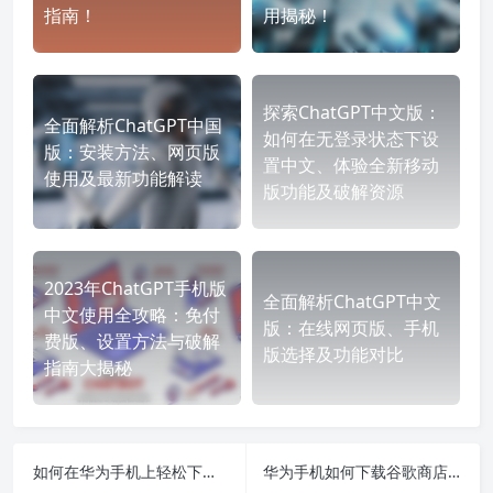
指南！
用揭秘！
探索ChatGPT中文版：
全面解析ChatGPT中国
如何在无登录状态下设
版：安装方法、网页版
置中文、体验全新移动
使用及最新功能解读
版功能及破解资源
2023年ChatGPT手机版
全面解析ChatGPT中文
中文使用全攻略：免付
版：在线网页版、手机
费版、设置方法与破解
版选择及功能对比
指南大揭秘
如何在华为手机上轻松下载和使用中文版本ChatGPT及相关应用教程
华为手机如何下载谷歌商店及热门应用攻略-让你轻松畅享国际应用无障碍