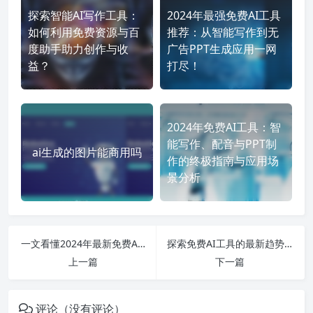
探索智能AI写作工具：
2024年最强免费AI工具
如何利用免费资源与百
推荐：从智能写作到无
度助手助力创作与收
广告PPT生成应用一网
益？
打尽！
2024年免费AI工具：智
能写作、配音与PPT制
ai生成的图片能商用吗
作的终极指南与应用场
景分析
一文看懂2024年最新免费AI工具：从绘画到PPT生成应有尽有，应用抢先分析！
探索免费AI工具的最新趋势与应用——从智能写作到绘图的全景解析！
上一篇
下一篇
评论（没有评论）