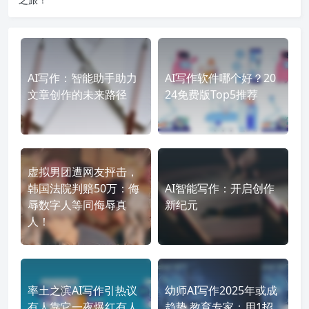
AI写作：智能助手助力
AI写作软件哪个好？20
文章创作的未来路径
24免费版Top5推荐
虚拟男团遭网友抨击，
韩国法院判赔50万：侮
AI智能写作：开启创作
辱数字人等同侮辱真
新纪元
人！
率土之滨AI写作引热议
幼师AI写作2025年或成
有人靠它一夜爆红有人
趋势 教育专家：用1招