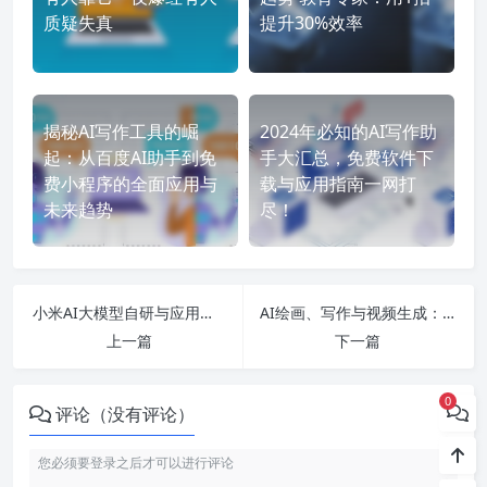
质疑失真
提升30%效率
揭秘AI写作工具的崛
2024年必知的AI写作助
起：从百度AI助手到免
手大汇总，免费软件下
费小程序的全面应用与
载与应用指南一网打
未来趋势
尽！
小米AI大模型自研与应用全解析：从绘画到教育的全面探索
AI绘画、写作与视频生成：各类免费AI工具如何改变创作领域？
上一篇
下一篇
0
评论（没有评论）