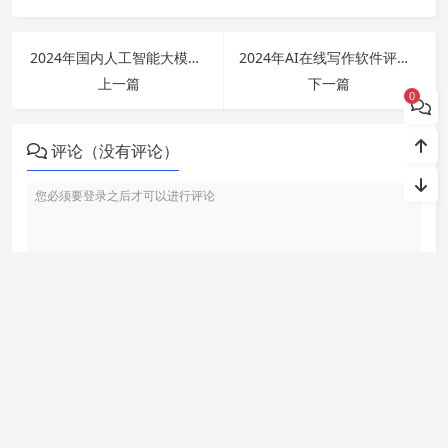
2024年国内人工智能大模型排行榜与应用前景全面分析总结
2024年AI在线写作软件评测：最优智能写作助手与实用神器一览
上一篇
下一篇
0
评论（没有评论）
利用智语
AI写作
工具，轻松生成高质量内容。无论是文章、博客
还是创意写作，我们的免费 AI 助手都能帮助你提升写作效ai
率，激发灵感。来智语AI体验
ChatGPT中文版
，开启你的智能ai
写作之旅！