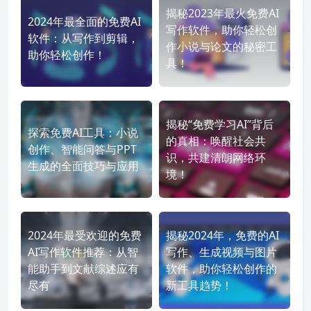
揭秘2023年最火免费AI
2024年最全面的免费AI
写作软件，助你轻松创
软件：从写作到剪辑，
作小说与论文的秘密工
助你轻松创作！
具！
揭秘“免费学习AI”背后
探索免费AI工具：小说
的真相：唤醒社会共
创作、智能问答与PPT
识，共建清朗网络环
生成的全面技巧与应用
境！
2024年最受欢迎的免费
揭秘2024年，免费的AI
AI写作软件推荐：从智
写作、生成视频与图片
能助手到文献综述应有
软件，助你轻松创作的
尽有
新工具趋势！