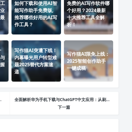
作工
如何下载和使用AI智
免费的AI写作软件哪
业
能写作助手免费版,
个好用？2024最新
最
推荐哪些好用的AI写
十大推荐工具全解
作工具？
析！
十
写作猫AI突遭下线！
写作猫AI限免上线：
件与
内幕曝光用户转型难
2025智能创作助手
握
题2025替代方案速
一键成稿
递
外技术、应用与市场前景之路
全面解析华为手机下载与ChatGPT中文应用：从刷机包到人工智能对话的全攻略
下一篇