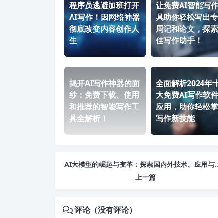
程序员逃避加班打开
让免费AI智能写
AI写作！因网络神器
具助你轻松写出专
彻底改变内容创作人
周记和论文，探索
生
佳写作助手！
揭开AI写作神器的面
全面解析2024年
纱：免费下载、使用
大免费AI写作软
和推荐的智能写作工
应用，助你轻松掌
具全解析！
写作新技能
AI大模型的崛起与变革：探索国内
上一篇
评论（没有评论）