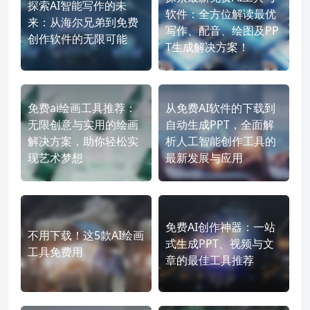
探索AI智能写作的未
软件：全方位解读最优
来：从海尔兄弟到免费
写作、配音、绘图及PP
创作软件的无限可能
T生成解决方案！
免费ai绘画工具推荐：
从免费AI软件的下载到
无限创意与实用的绘画
自动生成PPT，全面解
解决方案，助你轻松实
析人工智能创作工具的
现艺术梦想
最新发展与应用
免费AI创作神器：一站
不用下载！这5款AI绘画
式生成PPT、视频与文
工具免费用
章的最佳工具推荐