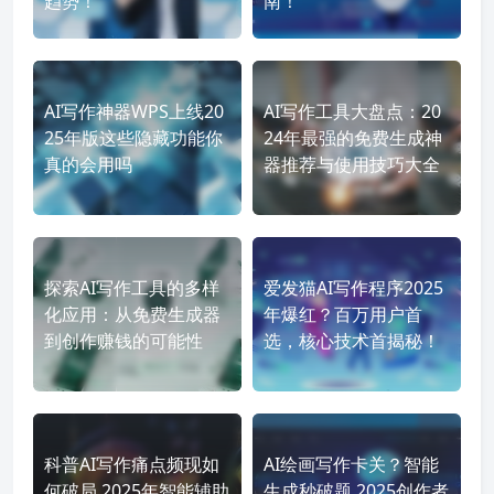
趋势！
南！
AI写作神器WPS上线20
AI写作工具大盘点：20
25年版这些隐藏功能你
24年最强的免费生成神
真的会用吗
器推荐与使用技巧大全
探索AI写作工具的多样
爱发猫AI写作程序2025
化应用：从免费生成器
年爆红？百万用户首
到创作赚钱的可能性
选，核心技术首揭秘！
科普AI写作痛点频现如
AI绘画写作卡关？智能
何破局 2025年智能辅助
生成秒破题 2025创作者