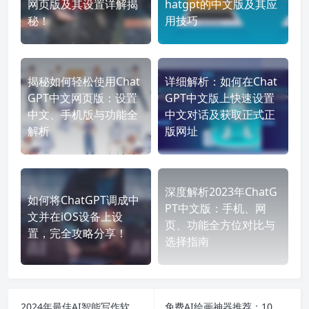
网页版及其设置详解揭
hatgpt的中文版及其应
秘！
用技巧
揭秘如何轻松使用Chat
详细解析：如何在Chat
GPT中文网页版：设置
GPT中文版上快速设置
中文、手机版与功能全
中文对话及获取正式正
解析
版网址
深度解析2023年ChatG
如何将ChatGPT调成中
PT中文版：手机、网
文并在iOS设备上设
页、功能全方位对比与
置，完全攻略分享！
选择指南
2024年最佳AI智能写作软件评测：哪个更好用？无登录免费工具推荐！
免费AI绘画神器推荐：10款无须登录的最佳工具助你轻松创作！