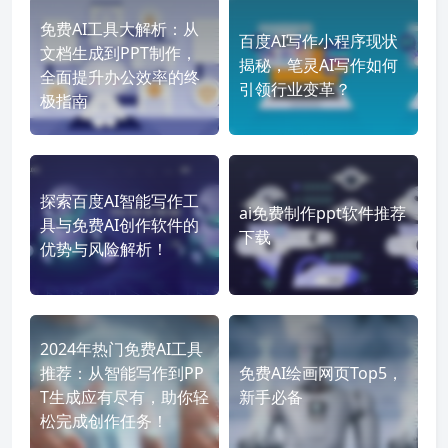
免费AI工具大解析：从
百度AI写作小程序现状
文档生成到PPT制作，
揭秘，笔灵AI写作如何
全面提升办公效率的终
引领行业变革？
极指南
探索百度AI智能写作工
ai免费制作ppt软件推荐
具与免费AI创作软件的
下载
优势与风险解析！
2024年热门免费AI工具
推荐：从智能写作到PP
免费AI绘画网页Top5，
T生成应有尽有，助你轻
新手必备
松完成创作任务！