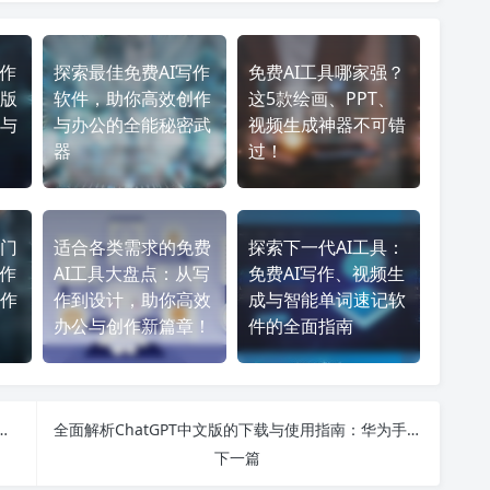
写作
探索最佳免费AI写作
免费AI工具哪家强？
版
软件，助你高效创作
这5款绘画、PPT、
与
与办公的全能秘密武
视频生成神器不可错
器
过！
门
适合各类需求的免费
探索下一代AI工具：
创作
AI工具大盘点：从写
免费AI写作、视频生
作
作到设计，助你高效
成与智能单词速记软
办公与创作新篇章！
件的全面指南
推荐：2024年实用工具与最佳选择一览！
全面解析ChatGPT中文版的下载与使用指南：华为手机用户必看！
下一篇