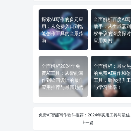
探索AI写作的多元应
全面解析百度AI
用：从免费入口到智
助手：从生成器到
能创作工具的全景指
权争议的深度探讨
南
应用案例
全面解析2024年免
全面解析：最火热
费AI工具：从智能写
的免费AI写作和
作到绘画设计的最佳
工具，助你提升工
应用推荐与最新趋势
与学习效率！
免费AI智能写作软件
上一篇