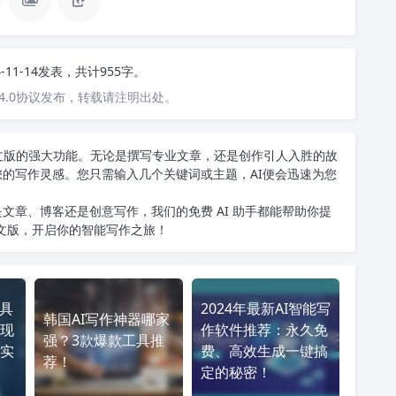
4-11-14发表，共计955字。
4.0协议发布，转载请注明出处。
T中文版的强大功能。无论是撰写专业文章，还是创作引人入胜的故
您的写作灵感。您只需输入几个关键词或主题，AI便会迅速为您
文章、博客还是创意写作，我们的免费 AI 助手都能帮助你提
中文版
，开启你的智能写作之旅！
工具
2024年最新AI智能写
韩国AI写作神器哪家
现
作软件推荐：永久免
强？3款爆款工具推
实
费、高效生成一键搞
荐！
定的秘密！