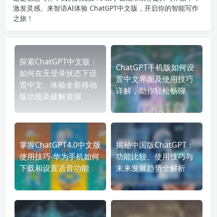
激发灵感。来智语AI体验
ChatGPT中文版
，开启你的智能写作
之旅！
探索ChatGPT中文版：
ChatGPT手机版如何设
如何在无登录状态下设
置中文界面及使用技巧
置中文、体验全新移动
详解，助你轻松畅聊
版功能及破解资源
掌握ChatGPT4.0中文版
揭秘中国版ChatGPT：
使用技巧-华为手机如何
功能比较、使用技巧与
下载和设置语音功能
未来发展趋势全解析