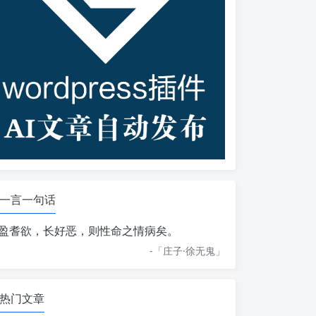
一言一句话
盈耆欲，长好恶，则性命之情病矣。
-「
庄子·徐无鬼
」
热门文章