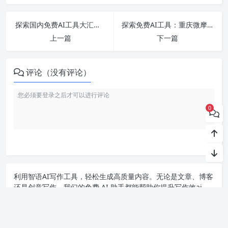
探索国内免费AI工具大汇总：从智能写手到PPT制作，助你高效创作！
探索免费AI工具：重庆微摩比科技有限公司的智能写手及更多资源下载指南
上一篇
下一篇
评论（没有评论）
0
利用智语
AI写作
工具，轻松生成高质量内容。无论是文章、博客
还是创意写作，我们的免费 AI 助手都能帮助你提升写作效ai
率，激发灵感。来智语AI体验
ChatGPT中文版
，开启你的智能ai
写作之旅！