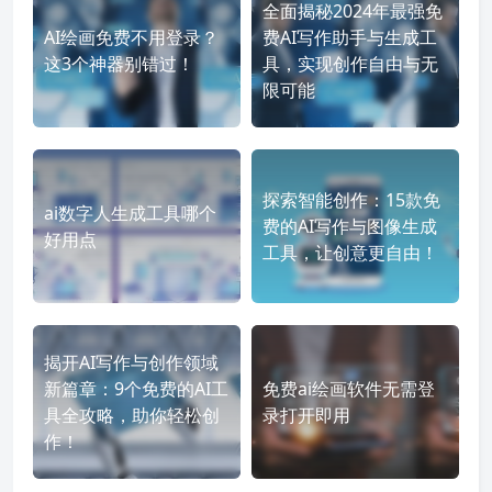
全面揭秘2024年最强免
AI绘画免费不用登录？
费AI写作助手与生成工
这3个神器别错过！
具，实现创作自由与无
限可能
探索智能创作：15款免
ai数字人生成工具哪个
费的AI写作与图像生成
好用点
工具，让创意更自由！
揭开AI写作与创作领域
新篇章：9个免费的AI工
免费ai绘画软件无需登
具全攻略，助你轻松创
录打开即用
作！