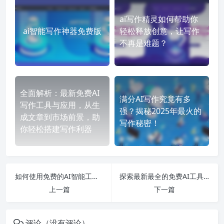
ai写作精灵如何帮助你
ai智能写作神器免费版
轻松释放创意，让写作
不再是难题？
全面解析：最新免费AI
满分AI写作究竟有多
写作工具与应用，从生
强？揭秘2025年最火的
成文章到市场前景，助
写作秘密！
你轻松搭建写作利器
如何使用免费的AI智能工具提升创作效率与效果，推荐十款热门软件解析
探索最新最全的免费AI工具与软件，助你轻松写作、选股、作曲与图像生成！
上一篇
下一篇
评论（没有评论）