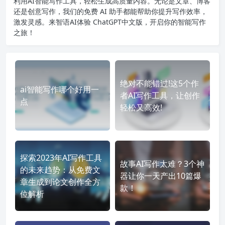
利用AI智能写作工具，轻松生成高质量内容。无论是文章、博客
还是创意写作，我们的免费 AI 助手都能帮助你提升写作效率，
激发灵感。来智语AI体验
ChatGPT中文版
，开启你的智能写作
之旅！
绝对不能错过!这5个作
ai智能写作哪个好用一
者AI写作工具，让创作
点
轻松又高效!
探索2023年AI写作工具
故事AI写作太难？3个神
的未来趋势：从免费文
器让你一天产出10篇爆
章生成到论文创作全方
款！
位解析