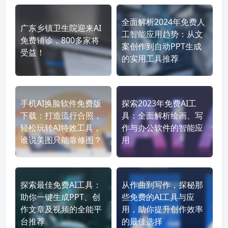
全面解析2024年免费人
广东乡镇卫生院迎来AI
工智能应用趋势：从文
免费辅诊，800多家将
案创作到自动PPT生成
受益！
的实用工具推荐
手机AI换脸软件免费版
探索2023年免费AI工
下载：打造流行合照，
具：全面解析绘画、写
轻松玩转AI特效工具，
作与办公软件的智能应
谁说美图只能靠修图？
用
探索最佳免费AI工具：
从作曲到写作，探秘那
助你一键生成PPT、创
些免费的AI工具与应
作文章及视频的全能平
用，助你提升创作效率
台推荐
的最佳选择