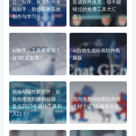
公、写作、视频制作全
生成软件推荐，你不能
能助手，助你高效高效
错过的免费工具大汇
创作与学习
总！
AI数字人工具哪家强？
ai自动生成绘画软件电
这3款最实用！
脑版
揭秘AI写作新趋势：从
软件推荐到赚钱秘籍，
国内免费AI绘图软件哪
盘点2023年最佳工具和
个好？这3款最受欢迎
入口！