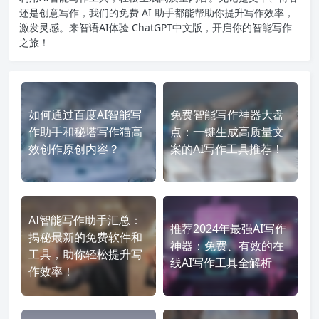
还是创意写作，我们的免费 AI 助手都能帮助你提升写作效率，
激发灵感。来智语AI体验
ChatGPT中文版
，开启你的智能写作
之旅！
如何通过百度AI智能写
免费智能写作神器大盘
作助手和秘塔写作猫高
点：一键生成高质量文
效创作原创内容？
案的AI写作工具推荐！
AI智能写作助手汇总：
推荐2024年最强AI写作
揭秘最新的免费软件和
神器：免费、有效的在
工具，助你轻松提升写
线AI写作工具全解析
作效率！