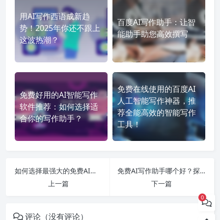
用AI写作西语成新趋
百度AI写作助手：让智
势！2025年你还不跟上
能助手助您高效撰写
这波热潮？
免费在线使用的百度AI
免费好用的AI智能写作
人工智能写作神器，推
软件推荐：如何选择适
荐全能高效的智能写作
合你的写作助手？
工具！
如何选择最强大的免费AI写作与办公工具，提升创作效率与质量？
免费AI写作助手哪个好？探秘2024年最强大、实用的AI工具！
上一篇
下一篇
0
评论（没有评论）