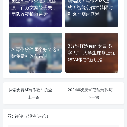
创业AI写作突遭系统崩
蝙蝠侠AI写作2025上
溃！百万文案险丢失，
线！智能创作神器限时
团队连夜抢救逆袭
引爆全网内容潮
3分钟打造你的专属“数
AI写作软件哪个好？这5
字人”！大学生课堂上玩
款免费神器别错过！
转“AI带货”新玩法
探索免费AI写作软件的全新应用场景，让创作变得更简单高效
2024年免费AI智能写作与创作工具全解析：手机APP、在线生成、教育应用一网打尽！
上一篇
下一篇
评论（没有评论）