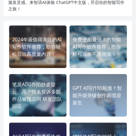
激发灵感。来智语AI体验
ChatGPT中文版
，开启你的智能写作
之旅！
2024年最值得关注的AI
免费使用最强大的智能
写作软件推荐，助你轻
AI写作软件推荐，助你
松写出高质量内容！
轻松写作不再烦恼！
笔灵AI写作陷抄袭疑
GPT AI写作陷瓶颈？智
云、用户联名投诉多部
能升级突破创作困境迎
作品被指雷同 研发团队
新生
回应