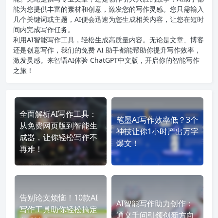
能为您提供丰富的素材和创意，激发您的写作灵感。您只需输入
几个关键词或主题，AI便会迅速为您生成相关内容，让您在短时
间内完成写作任务。
利用AI智能写作工具，轻松生成高质量内容。无论是文章、博客
还是创意写作，我们的免费 AI 助手都能帮助你提升写作效率，
激发灵感。来智语AI体验
ChatGPT中文版
，开启你的智能写作
之旅！
全面解析AI写作工具：
笔墨AI写作效率低？3个
从免费网页版到智能生
神技让你1小时产出万字
成器，让你轻松写作不
爆文！
再难！
告别论文烦恼！10款AI
AI智能写作助力创作：
写作工具助你轻松搞定
通义千问引领创新方向