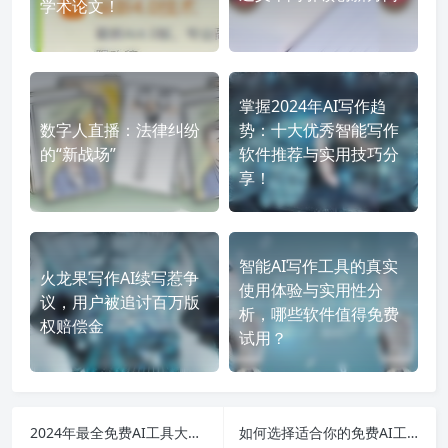
学术论文！
掌握2024年AI写作趋
数字人直播：法律纠纷
势：十大优秀智能写作
的“新战场”
软件推荐与实用技巧分
享！
智能AI写作工具的真实
火龙果写作AI续写惹争
使用体验与实用性分
议，用户被追讨百万版
析，哪些软件值得免费
权赔偿金
试用？
2024年最全免费AI工具大汇总：写作、制作PPT、视频编辑与智能问答全解析！
如何选择适合你的免费AI工具：从PPT生成到智能写作全解析！