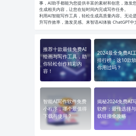
事，AI助手都能为您提供丰富的素材和创意，激发
生成相关内容，让您在短时间内完成写作任务。
利用AI智能写作工具，轻松生成高质量内容。无论是
升写作效率，激发灵感。来智语AI体验
ChatGPT
推荐十款最佳免费AI
2024最全免费AI
绘画与写作工具，助
排行榜：这10款
你轻松创作精彩内
你用过吗？
容！
智能AI写作软件免费
揭秘2024免费AI
小程序，哪个最值得
软件：最佳选择与
下载与使用？
载链接全攻略