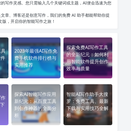
您的写作灵感。您只需输入几个关键词或主题，AI便会迅速为您
文章、博客还是创意写作，我们的免费 AI 助手都能帮助你提
中文版
，开启你的智能写作之旅！
探索免费AI写作工具
工具
2023年最强AI写作免
的全新纪元：如何利
软件
费手机软件排行榜与
用智能软件提升创作
实用推荐
效率与质量
探索AI智能写作应用
智能AI写作助手大搜
写作
新纪元：从百度工具
罗：免费工具、最新
下
到创作神器的全面分
下载与实用技巧全解
析
析