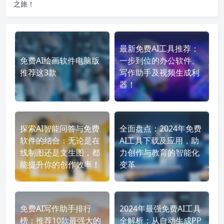
之旅！
最新免费AI工具推荐：
免费AI绘画软件电脑版
一步到位的办公软件、
推荐这3款
写作助手及视频生成利
器！
探索AI智能问答与免费
全面盘点：2024年免费
软件的结合：无论是在
AI工具下载及应用，助
线制图还是文生图，都
力创作与教育的智能化
能提升你的创作效率！
变革
免费AI写作助手排行
2024年最强免费AI工具
榜：推荐10款最强大的
全解析：从自动生成PP