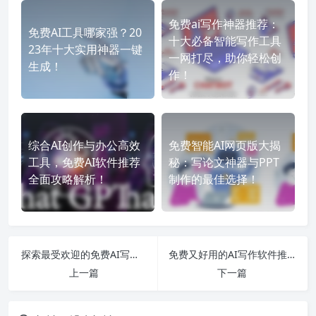
免费ai写作神器推荐：
免费AI工具哪家强？20
十大必备智能写作工具
23年十大实用神器一键
一网打尽，助你轻松创
生成！
作！
综合AI创作与办公高效
免费智能AI网页版大揭
工具，免费AI软件推荐
秘：写论文神器与PPT
全面攻略解析！
制作的最佳选择！
探索最受欢迎的免费AI写作软件，提升写作效率，让创作轻松无限！
免费又好用的AI写作软件推荐大全，帮助你轻松写作无烦恼！
上一篇
下一篇