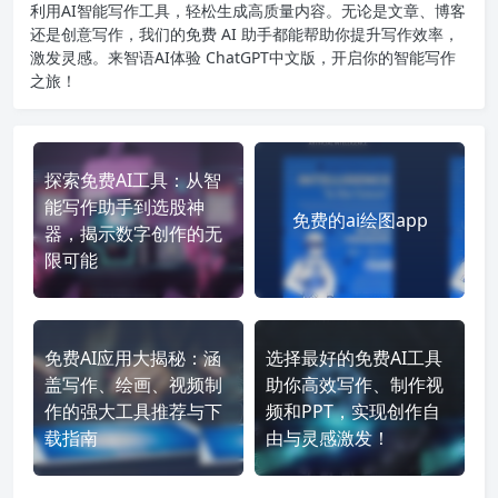
利用AI智能写作工具，轻松生成高质量内容。无论是文章、博客
还是创意写作，我们的免费 AI 助手都能帮助你提升写作效率，
激发灵感。来智语AI体验
ChatGPT中文版
，开启你的智能写作
之旅！
探索免费AI工具：从智
能写作助手到选股神
免费的ai绘图app
器，揭示数字创作的无
限可能
免费AI应用大揭秘：涵
选择最好的免费AI工具
盖写作、绘画、视频制
助你高效写作、制作视
作的强大工具推荐与下
频和PPT，实现创作自
载指南
由与灵感激发！