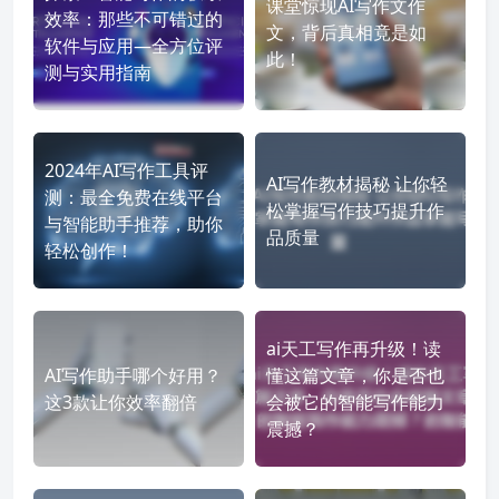
课堂惊现AI写作文作
效率：那些不可错过的
文，背后真相竟是如
软件与应用—全方位评
此！
测与实用指南
2024年AI写作工具评
AI写作教材揭秘 让你轻
测：最全免费在线平台
松掌握写作技巧提升作
与智能助手推荐，助你
品质量
轻松创作！
ai天工写作再升级！读
AI写作助手哪个好用？
懂这篇文章，你是否也
这3款让你效率翻倍
会被它的智能写作能力
震撼？