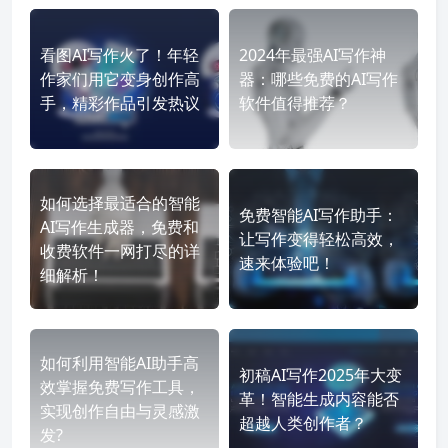
看图AI写作火了！年轻
2024年最强AI写作神
作家们用它变身创作高
器：哪些免费的AI写作
手，精彩作品引发热议
软件值得推荐？
如何选择最适合的智能
免费智能AI写作助手：
AI写作生成器，免费和
让写作变得轻松高效，
收费软件一网打尽的详
速来体验吧！
细解析！
如何利用智能AI助手高
初稿AI写作2025年大变
效掌握免费写作工具，
革！智能生成内容能否
实现创作自由与灵感激
超越人类创作者？
发?