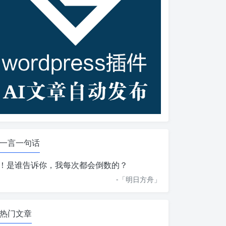
一言一句话
！是谁告诉你，我每次都会倒数的？
-「
明日方舟
」
热门文章