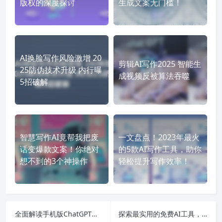
版权的深度探讨
生成文案无门槛！
AI换脸写作风险激增 20
剪辑AI写作2025 智能生
25防伪技术升级 内行曝
成视频反被算法吞噬
5招破解
智慧写作AI竟帮我把废
一文盘点！2023年最火
话变爆款文案！你绝对
的5款AI写作工具，助你
想不到的3个神操作
轻松提升写作效率！
全面解读手机版ChatGPT连接问题及电脑版CS1.6中文版官方下载秘籍
探索最实用的免费AI工具，助你轻松制作PPT与高效写作！