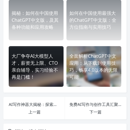
揭秘：如何在中国使用
如何在中国使用最强大
ChatGPT中文版，及其
的ChatGPT中文版：全
各种功能和应用攻略
方位指南与实用技巧
大厂争夺AI大模型人
全面解析ChatGPT中文
才，薪资无上限、CTO
应用：从下载到使用技
亲自辅导，实习经验不
巧，畅享4.0版本的无限
再是门槛！
可能
AI写作神器大揭秘：探索免费的智能写作工具与应用场景，助你高效创作！
免费AI写作与创作工具汇聚，助力文创领域迅速飞跃！
上一篇
下一篇