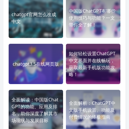
中国版ChatGPT有哪些
chatgpt官网怎么改成
使用技巧与功能？一文
中文
带你全了解！
如何轻松设置ChatGPT
中文界面并在线畅玩，
chatgpt3.5在线网页版
获取最新手机版功能攻
略！
全面解读：中国版Chat
全面解析：ChatGPT中
GPT的功能、应用及排
文版手机设置、功能及
名，助你深度了解其市
付费情况的终极指南
场现状与发展目标