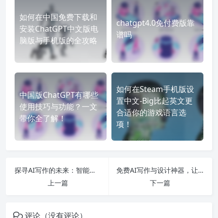
如何在中国免费下载和
chatgpt4.0免付费版靠
安装ChatGPT中文版电
谱吗
脑版与手机版的全攻略
如何在Steam手机版设
中国版ChatGPT有哪些
置中文-Big比起英文更
使用技巧与功能？一文
合适你的游戏语言选
带你全了解！
项！
探寻AI写作的未来：智能写作助手与创作自由的无限可能
免费AI写作与设计神器，让你的创作无忧畅享AI的无限可能！
上一篇
下一篇
评论（没有评论）