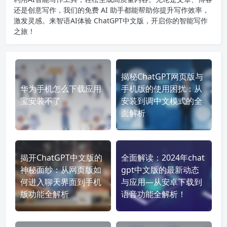
还是创意写作，我们的免费 AI 助手都能帮助你提升写作效率，
激发灵感。来智语AI体验
ChatGPT中文版
，开启你的智能写作
之旅！
揭秘ChatGPT网页版与
华为手机怎么下载应用
手机版的使用困扰：从
宝安装不了
安装到调中文模式的全
面解析
揭开ChatGPT中文版的
全面解读：2024年chat
神秘面纱：从网页版如
gpt中文版的最新动态
何进入聊天界面到手机
与应用—从安卓下载到
版功能全解析
语音功能全解析！