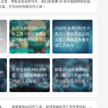
文章、博客还是创意写作，我们的免费 AI 助手都能帮助你提
中文版
，开启你的智能写作之旅！
新
如何选择合适的AI写
2024年免费AI软件大
作工
作工具？探讨免费AI
盘点：最值得关注的
作
写作软件的前景与实
文案、视频及图像生
用性
成工具推荐
不用登录的AI绘画神
探索2024年免费AI工
软件
器，这3款免费软件9
具：最强十大软件推
0%的人不知道
荐与实际应用分析！
全面解析ChatGPT中文版最新动态与应用：从手机版设置到学术版官网，一站式获取所有信息
探索最新AI写作工具：超强智能助手让写作更轻松，无需登录即可免费使用，赶快体验吧！