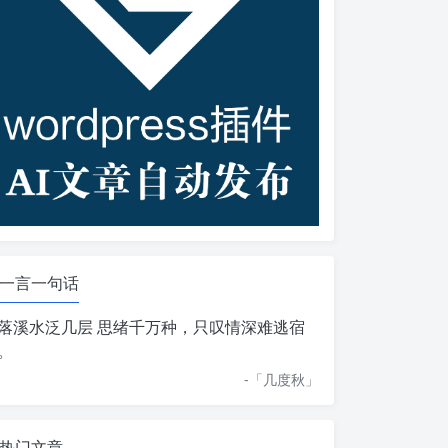
一言一句话
落溪水泛几层 思绪千万种，只叹情深难逃宿
。
-「
几度秋
」
热门文章