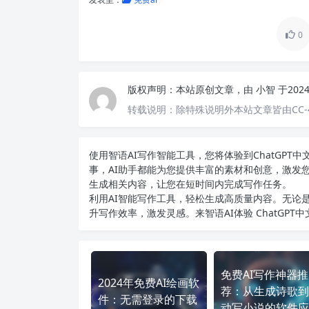
0
版权声明：
本站原创文章，由
小智
于202
转载说明：
除特殊说明外本站文章皆由CC-
使用智语
AI写作
智能工具，您将体验到ChatGP
事，AI助手都能为您提供丰富的素材和创意，激发
生成相关内容，让您在短时间内完成写作任务。
利用AI智能写作工具，轻松生成高质量内容。无论是
升写作效率，激发灵感。来智语AI体验
ChatGPT
免费AI写作神器推
2024年免费AI绘画软
荐：从生成诗歌到
件：无需登录的下载
动写小说的软件应