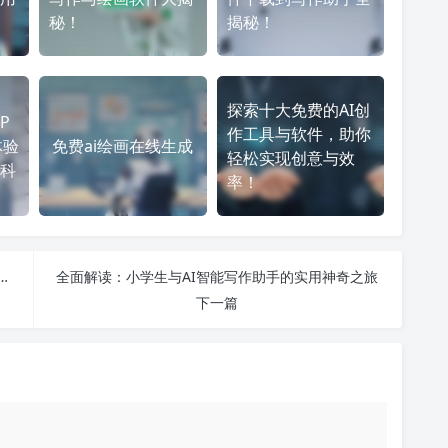
秘！
揭秘！
探索十大免费的AI创
P
作工具与软件，助你
体验
免费ai绘画在线生成
轻松实现创意与效
科
率！
ChatGPT中文版手机版与网页版的全面功能对比及使用指南
全面解读：小学生与AI智能写作助手的实用神奇之旅
下一篇