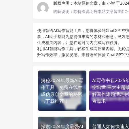
版权声明：
本站原创文章，由
小智
于202
转载说明：
除特殊说明外本站文章皆由CC-
使用智语
AI写作
智能工具，您将体验到ChatGP
事，AI助手都能为您提供丰富的素材和创意，激发
生成相关内容，让您在短时间内完成写作任务。
利用AI智能写作工具，轻松生成高质量内容。无论是
升写作效率，激发灵感。来智语AI体验
ChatGPT
揭秘2024年最新AI写
AI写作书籍2025
作工具：免费在线生
空出世 三大主题
成伪原创文章的秘密
解写作难题满足创
与下载推荐！
者需求
探索2024年度最强AI
普通人如何快速入