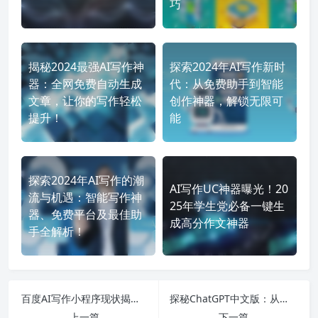
巧
揭秘2024最强AI写作神
探索2024年AI写作新时
器：全网免费自动生成
代：从免费助手到智能
文章，让你的写作轻松
创作神器，解锁无限可
提升！
能
探索2024年AI写作的潮
AI写作UC神器曝光！20
流与机遇：智能写作神
25年学生党必备一键生
器、免费平台及最佳助
成高分作文神器
手全解析！
百度AI写作小程序现状揭秘，笔灵AI写作如何引领行业变革？
探秘ChatGPT中文版：从官网手机版到功能解析，一网打尽你的疑问与使用攻略
上一篇
下一篇