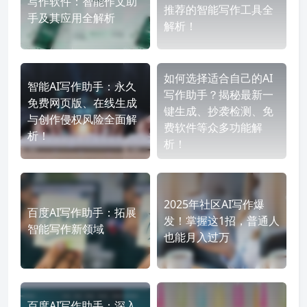
写作软件：智能作文助
推荐的智能写作工具全
手及其应用全解析
解析！
如何选择适合自己的AI
智能AI写作助手：永久
写作助手？揭秘最新一
免费网页版、在线生成
键生成、抄袭检测、免
与创作侵权风险全面解
费软件等众多功能解
析！
析！
2025年社区AI写作爆
百度AI写作助手：拓展
发！掌握这1招，普通人
智能写作新领域
也能月入过万
百度AI写作助手：深入