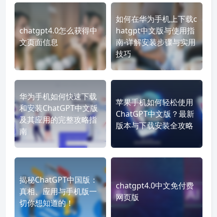
如何在华为手机上下载c
chatgpt4.0怎么获得中
hatgpt中文版与使用指
文页面信息
南-详解安装步骤与实用
技巧
华为手机如何快速下载
苹果手机如何轻松使用
和安装ChatGPT中文版
ChatGPT中文版？最新
及其应用的完整攻略指
版本与下载安装全攻略
南
揭秘ChatGPT中国版：
chatgpt4.0中文免付费
真相、应用与手机版一
网页版
切你想知道的！