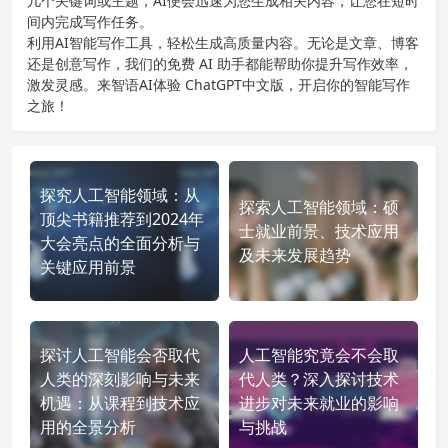
几个关键词或主题，AI便会迅速为您生成相关内容，让您在短时
间内完成写作任务。
利用AI智能写作工具，轻松生成高质量内容。无论是文章、博客
还是创意写作，我们的免费 AI 助手都能帮助你提升写作效率，
激发灵感。来智语AI体验
ChatGPT中文版
，开启你的智能写作
之旅！
探究人工智能领域：从
探索人工智能领域：硕
顶尖书籍推荐到2024年
士就业前景、技术应用
大会亮点的全面分析与
及未来发展趋势
关键应用前景
探讨人工智能会否取代
人工智能究竟会不会取
人类的深刻影响与未来
代人类？深入探讨技术
机遇：从课程到技术应
进步对未来就业的影响
用的全景分析
与挑战