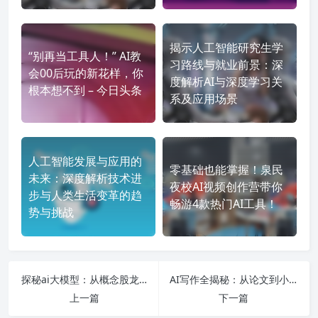
揭示人工智能研究生学
“别再当工具人！” AI教
习路线与就业前景：深
会00后玩的新花样，你
度解析AI与深度学习关
根本想不到 – 今日头条
系及应用场景
人工智能发展与应用的
零基础也能掌握！泉民
未来：深度解析技术进
夜校AI视频创作营带你
步与人类生活变革的趋
畅游4款热门AI工具！
势与挑战
探秘ai大模型：从概念股龙头到实战营课程的全面解析与前景展望
AI写作全揭秘：从论文到小说与歌词，最新软件推荐与风险分析！
上一篇
下一篇