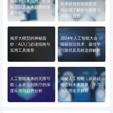
探索新技术应用、职业
学术研究到智能应用，
前景以及未来趋势的深
你必须了解的专家观点
度分析
与前沿趋势
揭开大模型的神秘面
2024年人工智能大会：
纱：AI入门必读指南与
揭秘前沿技术、最佳学
实用工具推荐
习路径及高校选择解析
人工智能未来的无限可
揭秘人工智能：从基础
能：从农业到医疗的深
概念到未来发展，学习
度应用与趋势分析
与应用全景解析