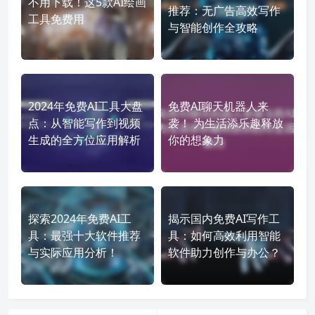
不用下载！这5款AI绘画
推荐：无广告高效写作
工具免费用
与智能创作全攻略
2024年免费AI工具大盘
免费AI聊天机器人来
点：从智能写作到视频
袭！ 为生活添乐趣释放
生成的全方位应用解析
你的想象力
探索2024年免费AI工
揭示国内免费AI写作工
具：最强十大软件推荐
具：如何高效利用智能
与实际应用分析！
软件助力创作与办公？