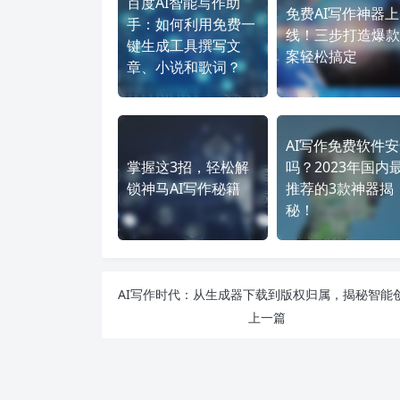
百度AI智能写作助
免费AI写作神器上
手：如何利用免费一
线！三步打造爆款
键生成工具撰写文
案轻松搞定
章、小说和歌词？
AI写作免费软件
掌握这3招，轻松解
吗？2023年国内
锁神马AI写作秘籍
推荐的3款神器揭
秘！
上一篇
评论（没有评论）