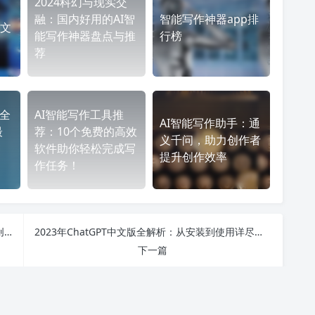
2024科幻与现实交
融：国内好用的AI智
智能写作神器app排
文
能写作神器盘点与推
行榜
荐
安全
AI智能写作工具推
AI智能写作助手：通
最
荐：10个免费的高效
义千问，助力创作者
软件助你轻松完成写
提升创作效率
作任务！
AI写作时代：从生成器下载到版权归属，揭秘智能创作的未来之路
2023年ChatGPT中文版全解析：从安装到使用详尽指南，解密手机版与电脑版的区别
下一篇