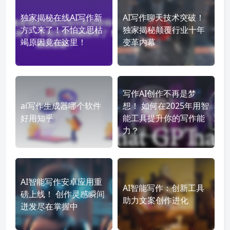
独家揭秘在线AI写作新
AI写作聊天技术突破！
方式来了！不怕文思枯
独家揭秘颠覆行业十年
竭原因竟在这里！
变革内幕
写作AI创作不再是梦
ai写作生成器哪个软件
想！ 如何在2025年用智
好用知乎
能工具提升你的写作能
力？
AI智能写作安卓应用重
AI智能写作：创新工具
磅上线！ 创作灵感瞬间
助力文案创作进化
迸发尽在掌握中