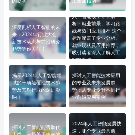
的影响
用全面指南
人工智能硕士专业解
析：就业前景、学习路
深度剖析人工智能的未
线与热门应用推荐 这个
来：2024年行业大会、
标题涵盖了专业分析、
新技术动态与前沿研究
就业现状及应用推荐，
趋势等你关注！
吸引读者深入了解人工
智能领域。
揭示2024年人工智能领
探讨人工智能技术应用
域的十项颠覆性技术趋
的专业及未来发展趋
势及其对行业的深远影
势：从专业专升本到行
响！
业前沿应用案例
2024年人工智能发展快
探讨人工智能能否取代
速，哪个专业最具前
人类：一场关于未来的