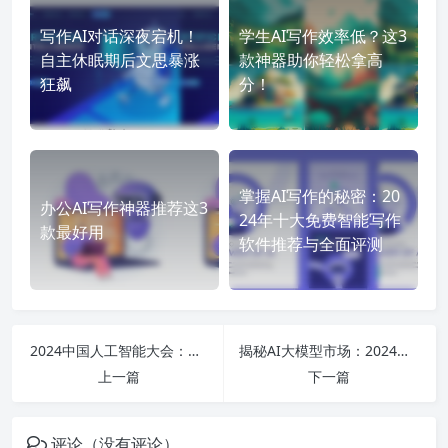
写作AI对话深夜宕机！
学生AI写作效率低？这3
自主休眠期后文思暴涨
款神器助你轻松拿高
狂飙
分！
掌握AI写作的秘密：20
办公AI写作神器推荐这3
24年十大免费智能写作
款最好用
软件推荐与全面评测
2024中国人工智能大会：揭示未来十年AI发展趋势与专业就业新机遇
揭秘AI大模型市场：2024年最新技术趋势与领先企业排行榜
上一篇
下一篇
评论（没有评论）