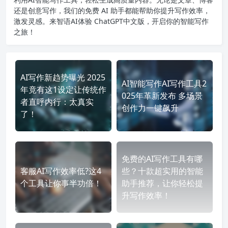
还是创意写作，我们的免费 AI 助手都能帮助你提升写作效率，
激发灵感。来智语AI体验
ChatGPT中文版
，开启你的智能写作
之旅！
AI写作新趋势曝光 2025
AI智能写作AI写作工具2
年竟有这1设定让传统作
025年革新发布 多场景
者直呼内行：太真实
创作力一键飙升
了！
免费的AI写作工具有哪
客服AI写作效率低?这4
些？十款超实用的智能
个工具让你事半功倍！
助手推荐，让你轻松提
升写作效率！