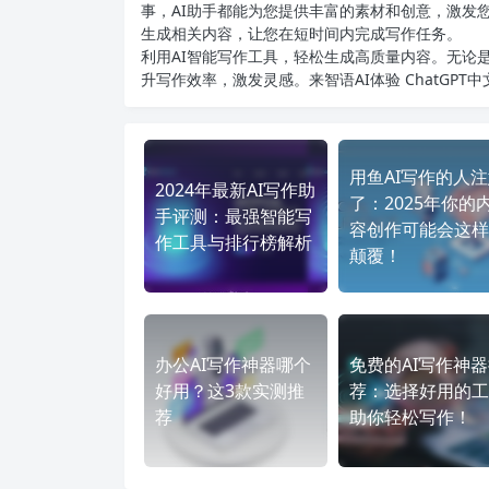
事，AI助手都能为您提供丰富的素材和创意，激发
生成相关内容，让您在短时间内完成写作任务。
利用AI智能写作工具，轻松生成高质量内容。无论是
升写作效率，激发灵感。来智语AI体验
ChatGPT
用鱼AI写作的人
2024年最新AI写作助
了：2025年你的
手评测：最强智能写
容创作可能会这样
作工具与排行榜解析
颠覆！
办公AI写作神器哪个
免费的AI写作神
好用？这3款实测推
荐：选择好用的工
荐
助你轻松写作！