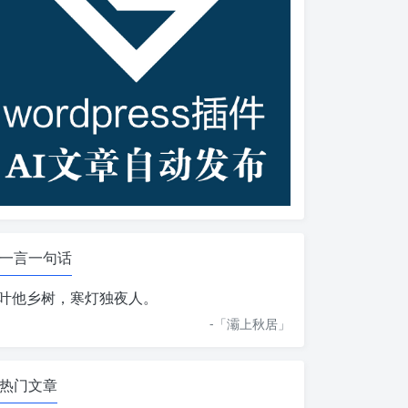
一言一句话
叶他乡树，寒灯独夜人。
-「
灞上秋居
」
热门文章