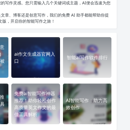
您的写作灵感。您只需输入几个关键词或主题，AI便会迅速为您
文章、博客还是创意写作，我们的免费 AI 助手都能帮助你提
中文版
，开启你的智能写作之旅！
注意
内
ai作文生成器官网入
智能ai写作软件排行
被
口
免费ai智能写作神器
器推
推荐！助你轻松创作
AI智能写作：助力高
具
高质量英文作文的最
效创作
佳工具解析