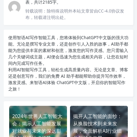
表，共计2185字。
转载说明：
除特殊说明外本站文章皆由CC-4.0协议发
布，转载请注明出处。
使用智语
AI写作
智能工具，您将体验到ChatGPT中文版的强大功
能。无论是撰写专业文章，还是创作引人入胜的故事，AI助手都
能为您提供丰富的素材和创意，激发您的写作灵感。您只需输入
几个关键词或主题，AI便会迅速为您生成相关内容，让您在短时
间内完成写作任务。
利用AI智能写作工具，轻松生成高质量内容。无论是文章、博客
还是创意写作，我们的免费 AI 助手都能帮助你提升写作效率，
激发灵感。来智语AI体验
ChatGPT中文版
，开启你的智能写作
之旅！
2024年世界人工智能大
揭开人工智能的面纱：
会：揭示人工智能发展
从换脸技术到未来发
对就业与未来的深远影
展，全面解析AI行业细